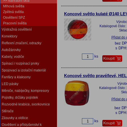
>> Náhradní skla
Mlhová světla
Zpětná světla
Koncové světlo kulaté Ø140 LE
Osvětlení SPZ
Výrobc
Pracovní světla
Katalogové číslo:
Výstražná osvětlení
Skla
Konektory
Přidat do
Reflexní značení, odrazky
bez D
s DPH
Autožárovky
ks
Kabely, vodiče
Spínací / rozpínací prvky
Spojovací a izolační materiál
Koncové světlo pravé/levé, HE
Fanfáry a klaksony
Výrob
LED pásky
Katalogové číslo:
Měniče, nabíječky, kompresory
Skl
Pojistky, držáky pojistek
Přidat do
Rozvodné krabice, svorkovnice
bez D
Stěrače
s DPH
Zásuvky a vidlice
ks
Osvětlení a příslušenství k