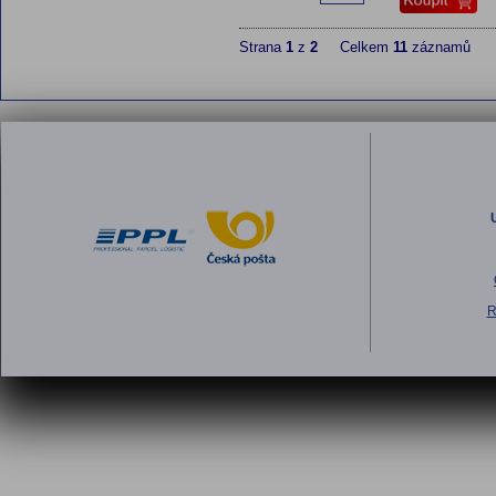
Strana
1
z
2
Celkem
11
záznamů
R