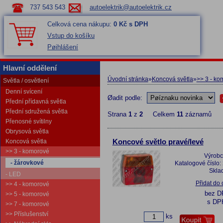
737 543 543
autoelektrik@autoelektrik.cz
Celková cena nákupu:
0 Kč s DPH
Vstup do košíku
Pøihlášení
Hlavní oddělení
Úvodní stránka
»
Koncová světla
»
>> 3 - ko
Světla / osvětlení
Denní svícení
Øadit podle:
Přední přídavná světla
Přední sdružená světla
Strana
1
z
2
Celkem
11
záznamů
Přenosné svítilny
Obrysová světla
Koncová světla
Koncové světlo pravé/levé
>> 3 - komorové
Výrobc
- žárovkové
Katalogové číslo:
Skla
- LED
Přidat do
>> 4 - komorové
bez 
>> 5 - komorové
s DP
>> 7 - komorové
>> Příslušenství
ks