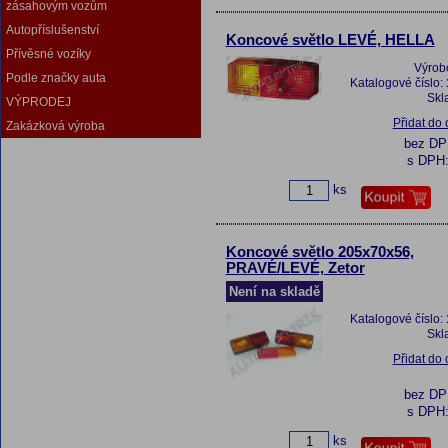
zásahovým vozům
Autopříslušenství
Koncové světlo LEVÉ, HELLA
Přívěsné vozíky
Výrob
Podle značky auta
Katalogové číslo:
Skl
VÝPRODEJ
Přidat do
Zakázková výroba
bez D
s DPH
ks
Koncové světlo 205x70x56,
PRAVÉ/LEVÉ, Zetor
Není na skladě
Katalogové číslo:
Skl
Přidat do
bez D
s DPH
ks