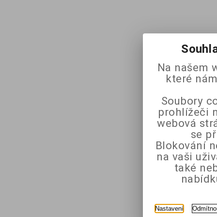
Souhla
Na našem w
které nám
Soubory co
prohlížeči 
webová strá
se p
Blokování n
na vaši uži
také ne
nabídk
Nastavení
Odmítno