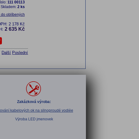
íslo:
111 00113
Skladem:
2 ks
t do oblíbených
DPH:
2 178 Kč
2 635 Kč
H:
í
Další
Poslední
Zakázková výroba:
sování kabelových ok na silnoproudé vodièe
Výroba LED jmenovek