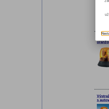
za
už
Nast
Výstra
oranžo
Výstra
s autov