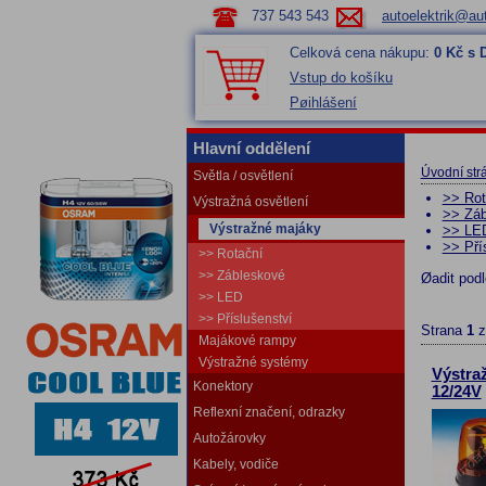
737 543 543
autoelektrik@aut
Celková cena nákupu:
0 Kč s
Vstup do košíku
Pøihlášení
Hlavní oddělení
Úvodní str
Světla / osvětlení
>> Rot
Výstražná osvětlení
>> Záb
Výstražné majáky
>> LE
>> Pří
>> Rotační
>> Zábleskové
Øadit pod
>> LED
>> Příslušenství
Strana
1
Majákové rampy
Výstražné systémy
Výstra
Konektory
12/24V
Reflexní značení, odrazky
Autožárovky
Kabely, vodiče