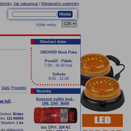
dmínky
Jak nakupovat
|
Reklamační podmínky
Hledat
Výběr měny:
Otevírací doba
OBCHOD Nová Paka
Pondìlí - Pátek:
7:00 - 16:00 hod.
Sobota
9:00 - 12:00
í
Další
Poslední
Novinky
Koncové světlo levé ,
a tyč,
UNI, DAF, MAN
ýrobce:
Britax
íslo:
111 00004
Skladem:
1 ks
bez DPH:
324 Kč
t do oblíbených