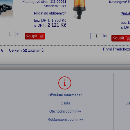
Katalogové číslo:
111 00011
Katalogové č
Skladem:
3 ks
Přidat do oblíbených
Přida
bez DPH:
1 753 Kč
bez 
2 121 Kč
s DPH:
s DP
ks
ks
První
Předchoz
z
6
Celkem
52
záznamů
Užiteèné informace:
O nás
Li
Obchodní podmínky
Reklamaèní podmínky