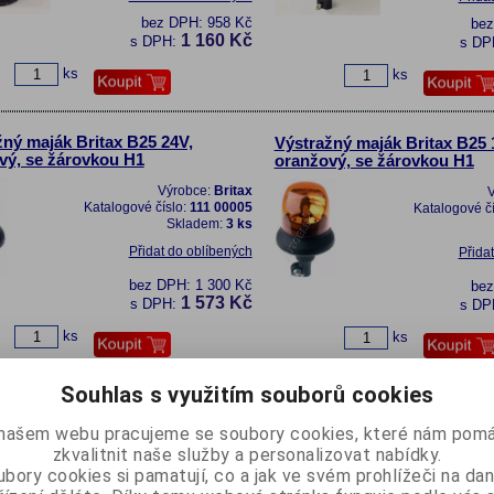
bez DPH:
958 Kč
be
1 160 Kč
s DPH:
s DP
ks
ks
žný maják Britax B25 24V,
Výstražný maják Britax B25 
vý, se žárovkou H1
oranžový, se žárovkou H1
Výrobce:
Britax
V
Katalogové číslo:
111 00005
Katalogové č
Skladem:
3 ks
Přidat do oblíbených
Přida
bez DPH:
1 300 Kč
be
1 573 Kč
s DPH:
s DP
ks
ks
Souhlas s využitím souborů cookies
ný maják Britax 394, oranžový, s
Výstražný maják Britax 394.
suvkou, 80km/h
s autozásuvkou, 112km/h
našem webu pracujeme se soubory cookies, které nám pomá
zkvalitnit naše služby a personalizovat nabídky.
Výrobce:
Britax
V
Katalogové číslo:
111 00006
Katalogové č
bory cookies si pamatují, co a jak ve svém prohlížeči na d
Skladem:
3 ks