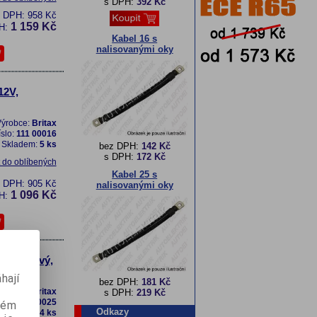
s DPH:
392 Kč
z DPH:
958 Kč
1 159 Kč
H:
Kabel 16 s
nalisovanými oky
12V,
ýrobce:
Britax
íslo:
111 00016
Skladem:
5 ks
bez DPH:
142 Kč
s DPH:
172 Kč
t do oblíbených
Kabel 25 s
z DPH:
905 Kč
nalisovanými oky
1 096 Kč
H:
7 oranžový,
hají
bez DPH:
181 Kč
ýrobce:
Britax
s DPH:
219 Kč
íslo:
111 00025
aném
Odkazy
Skladem:
4 ks