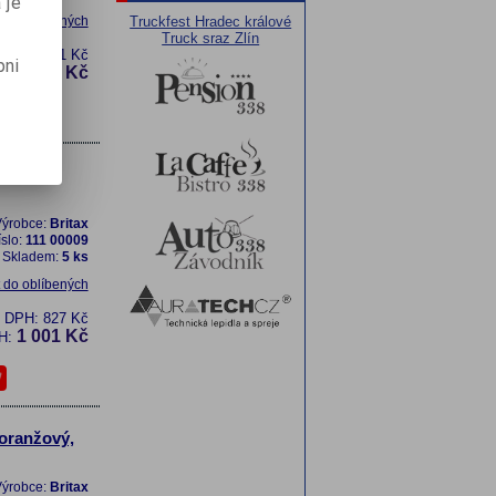
 je
t do oblíbených
Truckfest Hradec králové
Truck sraz Zlín
DPH:
1 521 Kč
pni
1 840 Kč
H:
12V,
ýrobce:
Britax
íslo:
111 00009
Skladem:
5 ks
t do oblíbených
z DPH:
827 Kč
1 001 Kč
H:
 oranžový,
ýrobce:
Britax