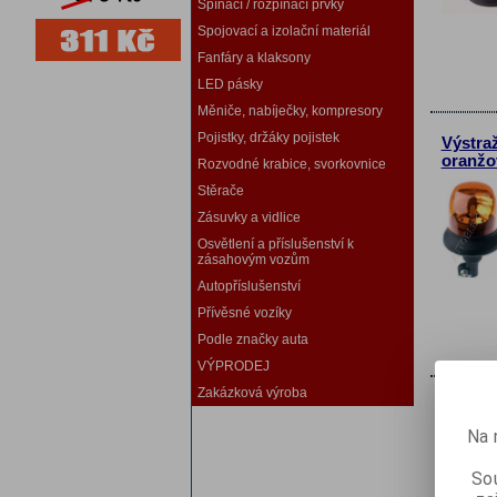
Spínací / rozpínací prvky
Spojovací a izolační materiál
Fanfáry a klaksony
LED pásky
Měniče, nabíječky, kompresory
Pojistky, držáky pojistek
Výstra
oranžo
Rozvodné krabice, svorkovnice
Stěrače
Zásuvky a vidlice
Osvětlení a příslušenství k
zásahovým vozům
Autopříslušenství
Přívěsné vozíky
Podle značky auta
VÝPRODEJ
Zakázková výroba
Výstraž
autozá
Na 
Sou