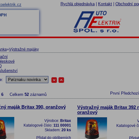
Rychlá objednávka
|
Kontakt
|
Obchodní po
oelektrik.cz
 DPH
ánka
»
Výstražné majáky
ační
leskové
D
slušenství
le:
První
Předchoz
z
6
Celkem
52
záznamů
žný maják Britax 390, oranžový
Výstražný maják Britax 392 n
oranžový
Výrobce:
Britax
V
Katalogové číslo:
111 00001
Katalogové č
Skladem:
20 ks
Přidat do oblíbených
Přida