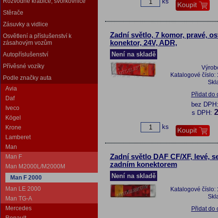
ks
Rozvodné krabice, svorkovnice
Stěrače
Zásuvky a vidlice
Zadní světlo, 7 komor, pravé, os
Osvětlení a příslušenství k
konektor, 24V, ADR,
zásahovým vozům
Není na skladě
Autopříslušenství
Přívěsné vozíky
Výrob
Katalogové číslo:
Podle značky auta
Skl
Avia
Přidat do
Daf
bez DPH
Iveco
2
s DPH:
Kögel
ks
Krone
Lamberet
Man
Zadní světlo DAF CF/XF, levé, s
Man F
zadním konektorem
Man M2000L/M2000M
Není na skladě
Man F 2000
Man LE 2000
Katalogové číslo:
Skl
Man TG-A
Mercedes
Přidat do