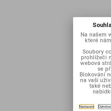
Souhla
Na našem w
které nám
Soubory co
prohlížeči 
webová strá
se p
Blokování n
na vaši uži
také ne
nabídk
Nastavení
Odmítno