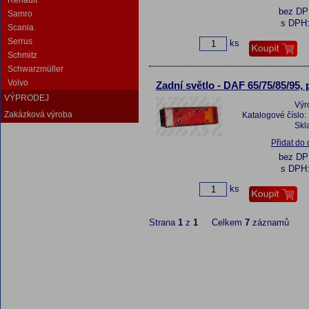
Renault
bez D
Samro
s DPH
Scania
Serrus
ks
Schmitz
Schwarzmüller
Volvo
Zadní světlo - DAF 65/75/85/95, 
VÝPRODEJ
Výr
Zakázková výroba
Katalogové číslo:
Skl
Přidat do
bez D
s DPH
ks
Strana
1
z
1
Celkem
7
záznamů