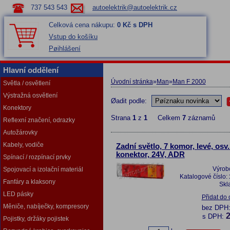
737 543 543
autoelektrik@autoelektrik.cz
Celková cena nákupu:
0 Kč s DPH
Vstup do košíku
Pøihlášení
Hlavní oddělení
Úvodní stránka
»
Man
»
Man F 2000
Světla / osvětlení
Výstražná osvětlení
Øadit podle:
Konektory
Strana
1
z
1
Celkem
7
záznamů
Reflexní značení, odrazky
Autožárovky
Kabely, vodiče
Zadní světlo, 7 komor, levé, osv
konektor, 24V, ADR
Spínací / rozpínací prvky
Výrob
Spojovací a izolační materiál
Katalogové číslo:
Fanfáry a klaksony
Skl
LED pásky
Přidat do
Měniče, nabíječky, kompresory
bez DPH
2
s DPH:
Pojistky, držáky pojistek