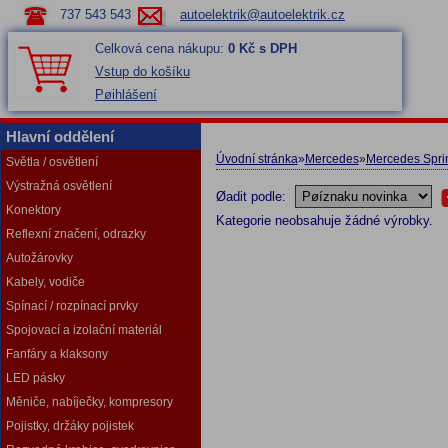
737 543 543
autoelektrik@autoelektrik.cz
Celková cena nákupu:
0 Kč s DPH
Vstup do košíku
Pøihlášení
Hlavní oddělení
Úvodní stránka
»
Mercedes
»
Mercedes Sprin
Světla / osvětlení
Výstražná osvětlení
Øadit podle:
Konektory
Kategorie neobsahuje žádné výrobky.
Reflexní značení, odrazky
Autožárovky
Kabely, vodiče
Spínací / rozpínací prvky
Spojovací a izolační materiál
Fanfáry a klaksony
LED pásky
Měniče, nabíječky, kompresory
Pojistky, držáky pojistek