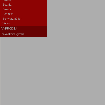
Samro
Scania
Serrus
Schmitz
Schwarzmüller
Volvo
VÝPRODEJ
Zakázková výroba