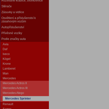
Rozvodné krabice, svorkovnice
Stěrače
Zásuvky a vidlice
Osvětlení a příslušenství k
zásahovým vozům
Autopříslušenství
Přívěsné vozíky
Podle značky auta
Avia
Daf
Iveco
Kögel
Krone
Lamberet
Man
Mercedes
Mercedes Actros II
Mercedes Actros III
Mercedes Atego
Mercedes Sprinter
Renault