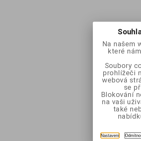
Souhla
Na našem w
které nám
Soubory co
prohlížeči 
webová strá
se p
Blokování n
na vaši uži
také ne
nabídk
Nastavení
Odmítno