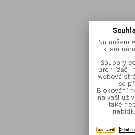
Souhla
Na našem w
které nám
Soubory co
prohlížeči 
webová strá
se p
Blokování n
na vaši uži
také ne
nabídk
Nastavení
Odmítno