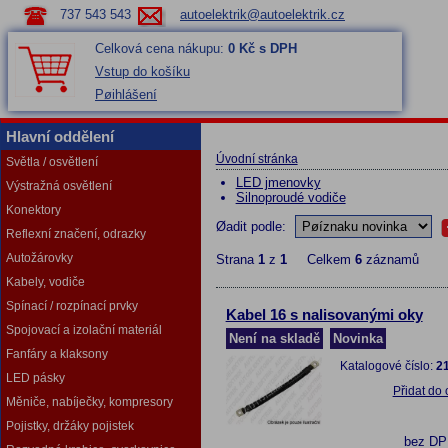
737 543 543
autoelektrik@autoelektrik.cz
Celková cena nákupu:
0 Kč s DPH
Vstup do košíku
Pøihlášení
Hlavní oddělení
Úvodní stránka
Světla / osvětlení
LED jmenovky
Výstražná osvětlení
Silnoproudé vodiče
Konektory
Øadit podle:
Reflexní značení, odrazky
Autožárovky
Strana
1
z
1
Celkem
6
záznamů
Kabely, vodiče
Spínací / rozpínací prvky
Kabel 16 s nalisovanými oky
Spojovací a izolační materiál
Není na skladě
Novinka
Fanfáry a klaksony
Katalogové číslo:
2
LED pásky
Přidat do
Měniče, nabíječky, kompresory
Pojistky, držáky pojistek
bez D