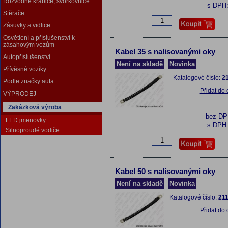
Rozvodné krabice, svorkovnice
s DPH
Stěrače
Zásuvky a vidlice
Osvětlení a příslušenství k
zásahovým vozům
Kabel 35 s nalisovanými oky
Autopříslušenství
Není na skladě
Novinka
Přívěsné vozíky
Katalogové číslo:
2
Podle značky auta
Přidat do
VÝPRODEJ
Zakázková výroba
bez D
LED jmenovky
s DPH
Silnoproudé vodiče
Kabel 50 s nalisovanými oky
Není na skladě
Novinka
Katalogové číslo:
211
Přidat do