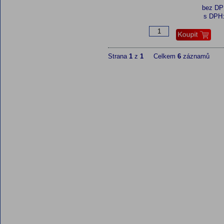
bez D
s DPH
Strana
1
z
1
Celkem
6
záznamů