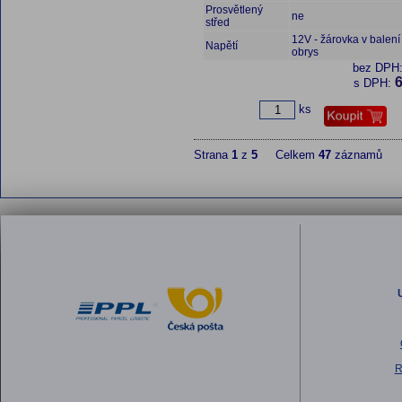
Prosvětlený
ne
střed
12V - žárovka v balení 
Napětí
obrys
bez DPH
6
s DPH:
ks
Strana
1
z
5
Celkem
47
záznamů
R