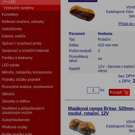
>> LED
Výro
Výstražné systémy
Katalogové číslo:
Konektory
Skl
Reflexní značení, odrazky
Přidat do
Autožárovky
Parametr
Hodnota
Kabely, vodiče
Typ
Rotační
Spínací / rozpínací prvky
Délka
420 mm mm
Spojovací a izolační materiál
Počet modulů
2
Prosvětlený
Fanfáry a klaksony
ne
střed
LED pásky
12V - žárovka v balení 
Napětí
obrys
Měniče, nabíječky, kompresory
bez DPH
Pojistky, držáky pojistek
2
s DPH:
Rozvodné krabice, svorkovnice
ks
Stěrače
Zásuvky a vidlice
Majáková rampa Britax, 520mm,
Osvětlení a příslušenství k
zásahovým vozům
modul, rotační, 12V
Autopříslušenství
Výro
Katalogové číslo:
Přívěsné vozíky
Skl
Podle značky auta