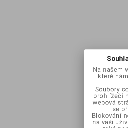
Souhla
Na našem w
které nám
Soubory co
prohlížeči 
webová strá
se p
Blokování n
na vaši uži