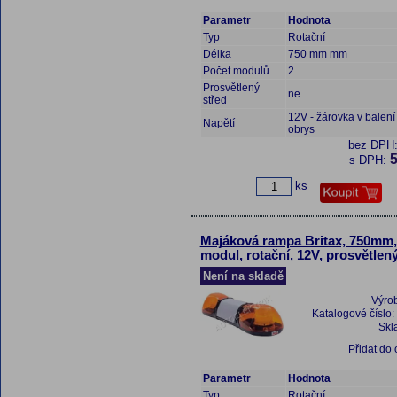
Parametr
Hodnota
Typ
Rotační
Délka
750 mm mm
Počet modulů
2
Prosvětlený
ne
střed
12V - žárovka v balení 
Napětí
obrys
bez DPH
5
s DPH:
ks
Majáková rampa Britax, 750mm,
modul, rotační, 12V, prosvětlený
Není na skladě
Výro
Katalogové číslo:
Skl
Přidat do
Parametr
Hodnota
Typ
Rotační