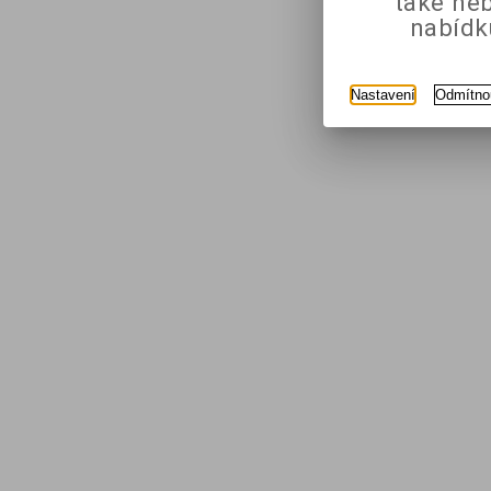
také ne
nabídk
Nastavení
Odmítno