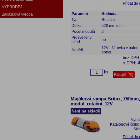
Přidat do
VÝPRODEJ
Parametr
Hodnota
Zakázková výroba
Typ
Rotační
Délka
520 mm mm
Počet modulů
2
Prosvětlený
ne
střed
12V - žárovka v balení 
Napětí
obrys
bez DPH
4
s DPH:
ks
Majáková rampa Britax, 750mm,
modul, rotační, 12V
Není na skladě
Výro
Katalogové číslo:
Skl
Přidat do