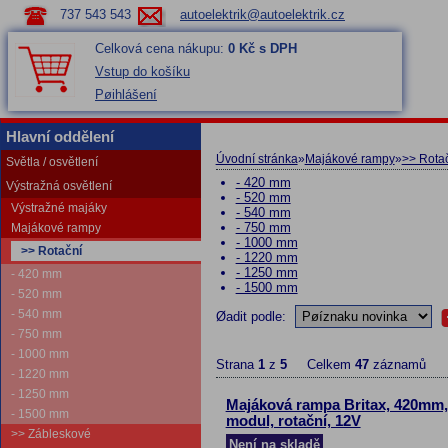
737 543 543
autoelektrik@autoelektrik.cz
Celková cena nákupu:
0 Kč s DPH
Vstup do košíku
Pøihlášení
Hlavní oddělení
Úvodní stránka
»
Majákové rampy
»
>> Rota
Světla / osvětlení
- 420 mm
Výstražná osvětlení
- 520 mm
Výstražné majáky
- 540 mm
- 750 mm
Majákové rampy
- 1000 mm
>> Rotační
- 1220 mm
- 1250 mm
- 420 mm
- 1500 mm
- 520 mm
- 540 mm
Øadit podle:
- 750 mm
- 1000 mm
Strana
1
z
5
Celkem
47
záznamů
- 1220 mm
- 1250 mm
Majáková rampa Britax, 420mm,
- 1500 mm
modul, rotační, 12V
>> Zábleskové
Není na skladě