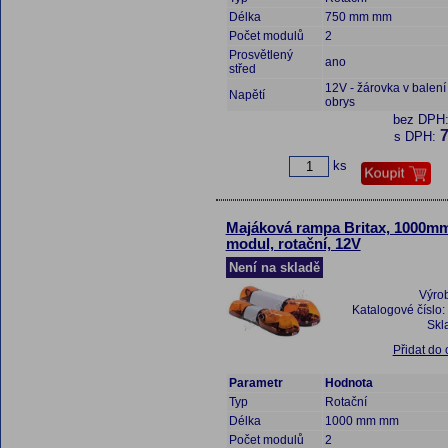
Délka
750 mm mm
Počet modulů
2
Prosvětlený
ano
střed
12V - žárovka v balení 
Napětí
obrys
bez DPH
7
s DPH:
ks
Majáková rampa Britax, 1000mm
modul, rotační, 12V
Není na skladě
Výro
Katalogové číslo:
Skl
Přidat do
Parametr
Hodnota
Typ
Rotační
Délka
1000 mm mm
Počet modulů
2