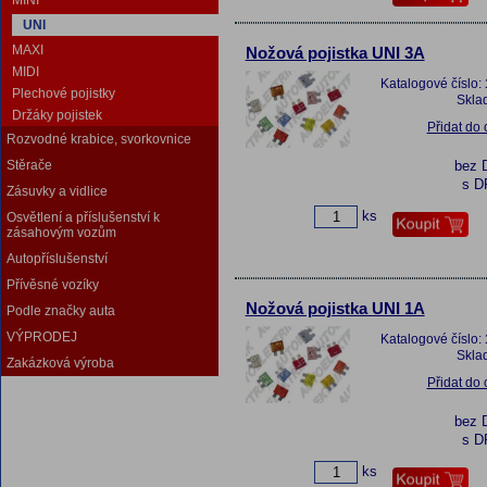
MINI
UNI
MAXI
Nožová pojistka UNI 3A
MIDI
Katalogové číslo:
Plechové pojistky
Skla
Držáky pojistek
Přidat do
Rozvodné krabice, svorkovnice
Stěrače
bez 
s D
Zásuvky a vidlice
ks
Osvětlení a příslušenství k
zásahovým vozům
Autopříslušenství
Přívěsné vozíky
Nožová pojistka UNI 1A
Podle značky auta
VÝPRODEJ
Katalogové číslo:
Skla
Zakázková výroba
Přidat do
bez 
s D
ks