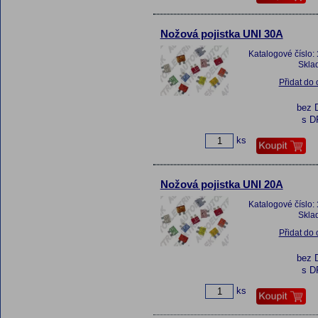
Nožová pojistka UNI 30A
Katalogové číslo:
Skla
Přidat do
bez 
s D
ks
Nožová pojistka UNI 20A
Katalogové číslo:
Skla
Přidat do
bez 
s D
ks