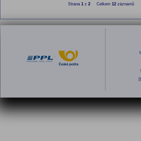
Strana
1
z
2
Celkem
12
záznamů
R