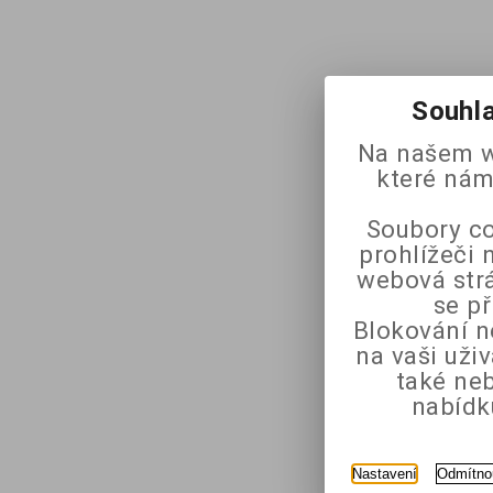
Souhla
Na našem w
které nám
Soubory co
prohlížeči 
webová strá
se p
Blokování n
na vaši uži
také ne
nabídk
Nastavení
Odmítno