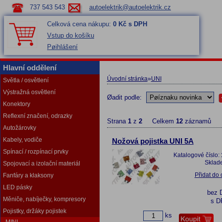
737 543 543
autoelektrik@autoelektrik.cz
Celková cena nákupu:
0 Kč s DPH
Vstup do košíku
Pøihlášení
Hlavní oddělení
Úvodní stránka
»
UNI
Světla / osvětlení
Výstražná osvětlení
Øadit podle:
Konektory
Reflexní značení, odrazky
Strana
1
z
2
Celkem
12
záznamů
Autožárovky
Kabely, vodiče
Nožová pojistka UNI 5A
Spínací / rozpínací prvky
Katalogové číslo:
Sklad
Spojovací a izolační materiál
Přidat do
Fanfáry a klaksony
LED pásky
bez 
Měniče, nabíječky, kompresory
s D
Pojistky, držáky pojistek
ks